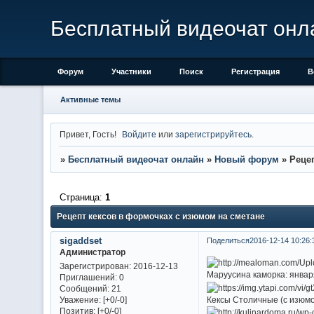
Бесплатный видеочат онл
Форум
Участники
Поиск
Регистрация
В
Активные темы
Привет, Гость!
Войдите
или
зарегистрируйтесь
.
»
Бесплатный видеочат онлайн
»
Новый форум
»
Реце
Страница:
1
Рецепт кексов в формочках с изюмом на сметане
sigaddset
Поделиться
2016-12-14 10:26:
Администратор
Зарегистрирован
: 2016-12-13
Маруусина каморка: январ
Приглашений:
0
Сообщений:
21
Кексы Столичные (с изюмо
Уважение:
[+0/-0]
Позитив:
[+0/-0]