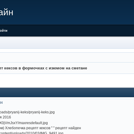
айн
ойти
пт кексов в формочках с изюмом на сметане
34
я 2016
м) Хлебопечка рецепт кексов " " рецепт найден