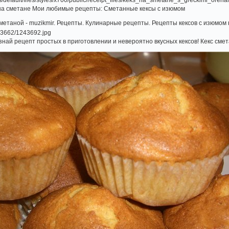
а сметане Мои любимые рецепты: Сметанные кексы с изюмом
метаной - muzikmir. Рецепты. Кулинарные рецепты. Рецепты кексов с изюмом 
Узнай рецепт простых в приготовлении и невероятно вкусных кексов! Кекс сме