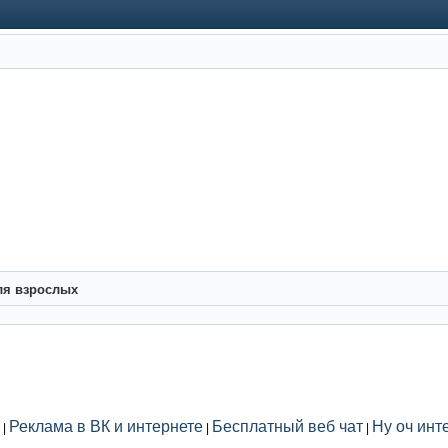
ля взрослых
Реклама в ВК и интернете
Бесплатный веб чат
Ну оч инт
|
|
|