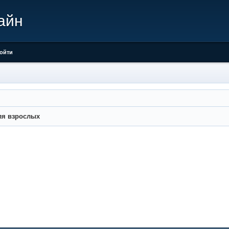
айн
ойти
ля взрослых