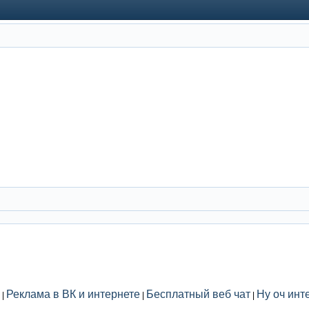
Реклама в ВК и интернете
Бесплатный веб чат
Ну оч инт
|
|
|